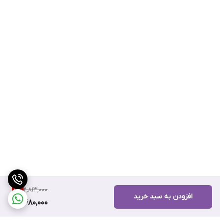
2,813,000
11
%
افزودن به سبد خرید
2,480,000