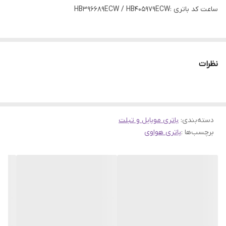
ساعت کد باتری :HB396689ECW / HB405979ECW
نظرات
دسته‌بندی
:
باتری موبایل و تبلت
برچسب‌ها :
باتری هواوی