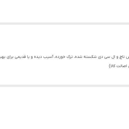
 سی دی هوآوی HUAWEI Y6 PRIME 2018 تعویض تاچ و ال سی دی شکسته شده، ترک خورده، آسیب دیده و یا
اصالت کالا)