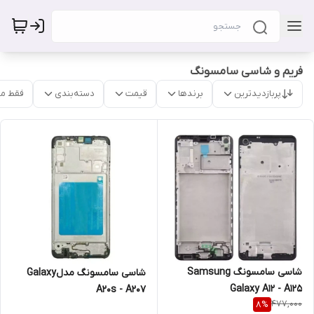
فریم و شاسی سامسونگ
پربازدیدترین
برندها
قیمت
دسته‌بندی
فقط م
شاسی سامسونگ Samsung
شاسی سامسونگ مدلGalaxy
Galaxy A12 - A125
A20s - A207
477,000
8
%