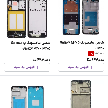
شاسی سامسونگ Galaxy M305
شاسی سامسونگ Samsung
- M30
Galaxy M20 - M205
717,000
10
%
483,000
644,000
افزودن به سبد
افزودن به سبد