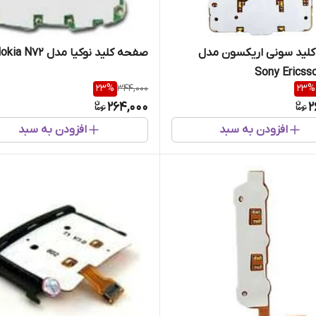
لید سونی اریکسون مدل
صفحه کلید نوکیا مدل Nokia N72
Sony Ericss
23
%
344,000
23
%
264,000
2
افزودن به سبد
افزودن به سبد