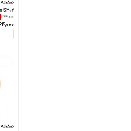
صفحه ک
on S302
344,000
64,000
صفحه ک