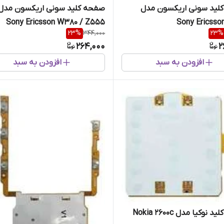
لید سونی اریکسون مدل
صفحه کلید سونی اریکسون مدل
Sony Ericsson W380 / Z555
Sony Ericsso
23
%
344,000
23
%
264,000
2
افزودن به سبد
افزودن به سبد
نوکیا مدل Nokia 2600c