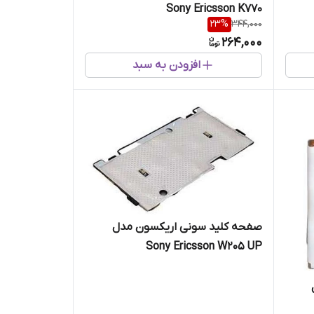
Sony Ericsson K770
23
%
344,000
264,000
افزودن به سبد
صفحه کلید سونی اریکسون مدل
Sony Ericsson W205 UP