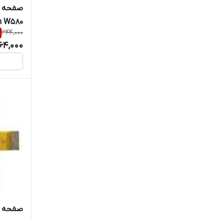
صفحه ک
n W580
344,000
64,000
صفحه کلید 