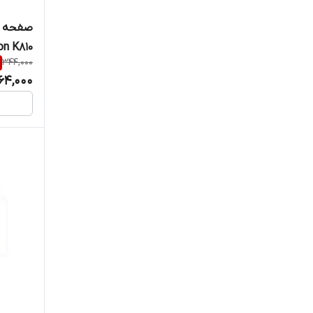
صفحه ک
on K810
344,000
64,000