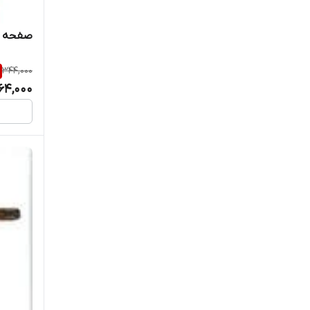
صفحه کلید 
344,000
64,000