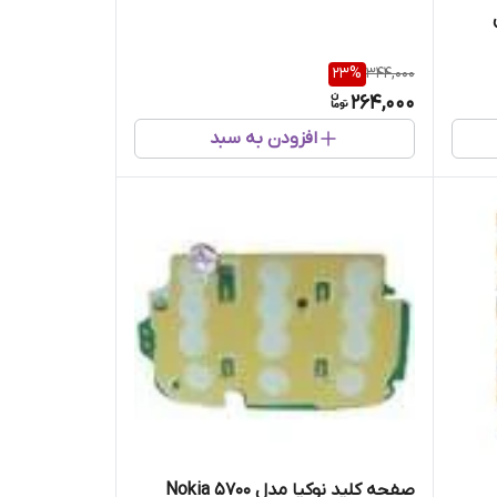
23
%
344,000
264,000
افزودن به سبد
صفحه کلید نوکیا مدل Nokia 5700