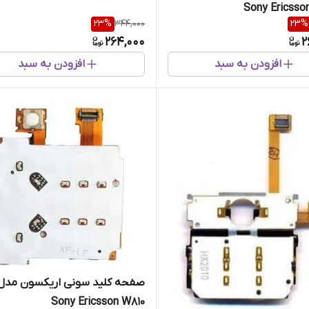
Sony Ericsso
23
%
344,000
23
%
264,000
2
افزودن به سبد
افزودن به سبد
صفحه کلید سونی اریکسون مدل
Sony Ericsson W810