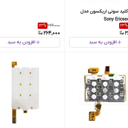
لید سونی اریکسون مدل
Sony Ericss
23
%
344,000
23
%
264,000
2
افزودن به سبد
افزودن به سبد