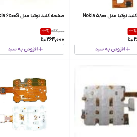
نوکیا مدل Nokia 5800
صفحه کلید نوکیا مدل Nokia 6500S
23
%
344,000
23
%
264,000
2
افزودن به سبد
افزودن به سبد