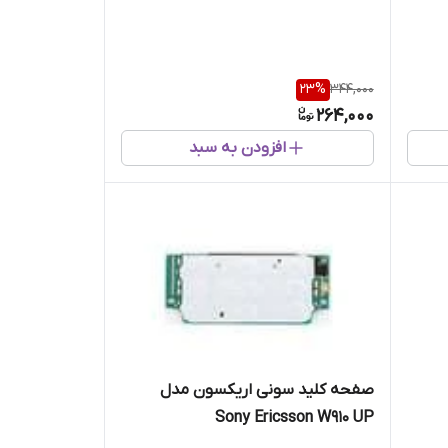
23
%
344,000
264,000
افزودن به سبد
صفحه کلید سونی اریکسون مدل
Sony Ericsson W910 UP