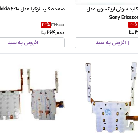
لید سونی اریکسون مدل
صفحه کلید نوکیا مدل Nokia 6210
Sony Ericsso
23
%
344,000
23
%
264,000
2
افزودن به سبد
افزودن به سبد