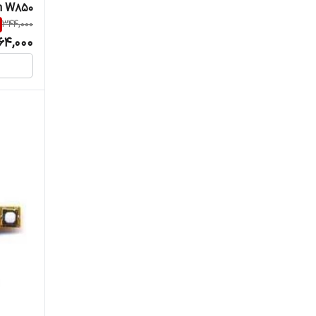
n W850
344,000
64,000