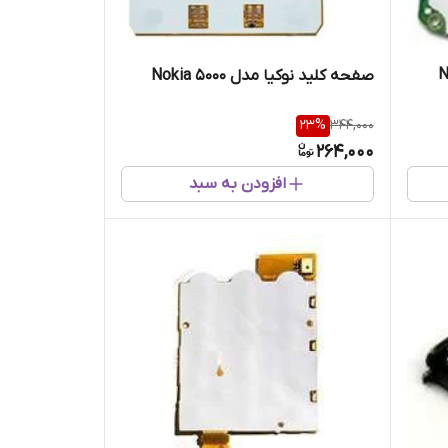
صفحه کلید نوکیا مدل Nokia 5000
23
%
344,000
264,000
افزودن به سبد