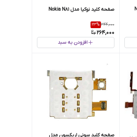
صفحه کلید نوکیا مدل Nokia N81
23
%
344,000
264,000
افزودن به سبد
صفحه کلید سونی اریکسون مدل