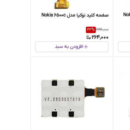
صفحه کلید نوکیا مدل Nokia 6500c
23
%
344,000
264,000
افزودن به سبد