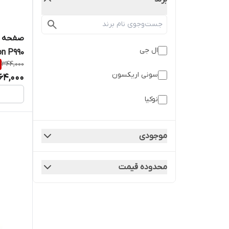
صفحه ک
ال جی
on P990
344,000
سونی اریکسون
64,000
نوکیا
موجودی
محدوده قیمت