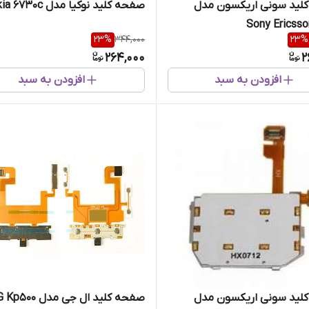
لید سونی اریکسون مدل
صفحه کلید نوکیا مدل Nokia 6730c
Sony Ericss
23
%
344,000
23
%
264,000
2
افزودن به سبد
افزودن به سبد
لید سونی اریکسون مدل
صفحه کلید ال جی مدل LG Kp500