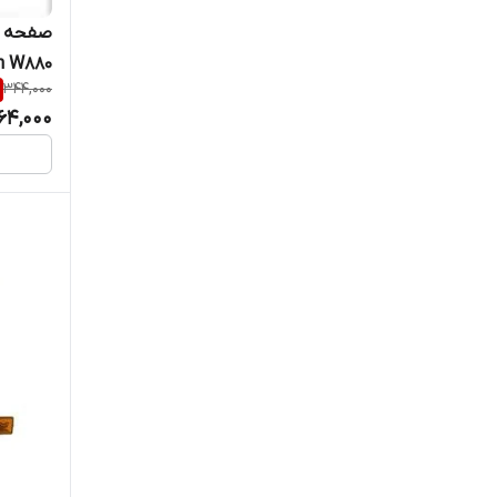
صفحه ک
n W880
344,000
64,000