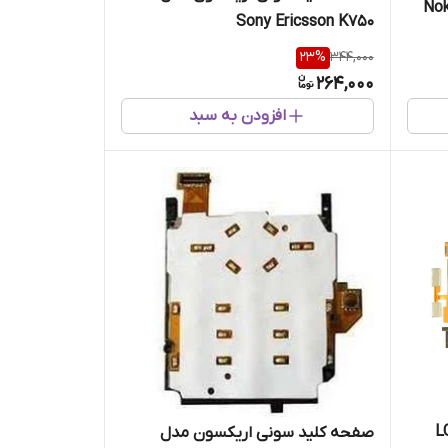
Sony Ericsson K750
23
%
344,000
264,000
افزودن به سبد
صفحه کلید سونی اریکسون مدل