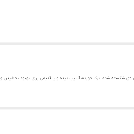
HUAWE تعویض تاچ و ال سی دی شکسته شده، ترک خورده، آسیب دیده و یا قدیمی برای بهبود ب