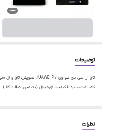
توضیحات
تاچ ال سی دی هوآوی I P7
کاملا مناسب و با کیفیت اورجینال (تضمین اصالت کالا)
نظرات